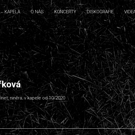
KAPELA
O NÁS
KONCERTY
DISKOGRAFIE
VIDE
fková
rinet, niněra; v kapele od 10/2020