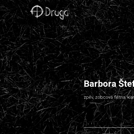
KAPELA DRUGA
Pagan-folk
Barbora Šte
zpěv, zobcová flétna, kla